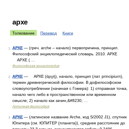
архе
Толкование
Перевод
Книги
АРХЕ
— (греч. arche – начало) первопричина, принцип.
1
Философский энциклопедический словарь. 2010. АРХЕ
ΑΡΧΕ ( …
Философская энциклопедия
АРХЕ
— АРХЕ (ἀρχή), начало, принцип (лат. principiurn),
2
термин древнегреческой философии. В дофилософском
словоупотреблении (начиная с Гомера): 1) отправная точка,
начало чего либо в пространственном или временном
смысле; 2) начало как зачин,&#8230; …
Античная философия
АРХЕ
— (латинское название Arche, код S/2002 J1), спутник
3
Юпитера (см. ЮПИТЕР (планета)), среднее расстояние до