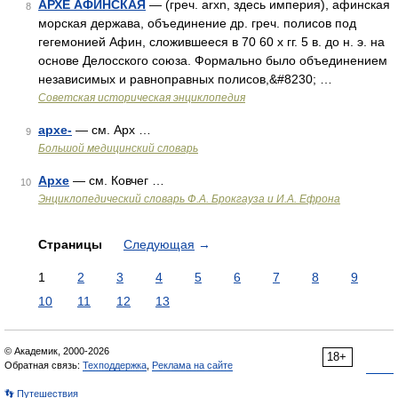
АРХЕ АФИНСКАЯ
— (греч. arxn, здесь империя), афинская
8
морская держава, объединение др. греч. полисов под
гегемонией Афин, сложившееся в 70 60 х гг. 5 в. до н. э. на
основе Делосского союза. Формально было объединением
независимых и равноправных полисов,&#8230; …
Советская историческая энциклопедия
архе-
— см. Арх …
9
Большой медицинский словарь
Архе
— см. Ковчег …
10
Энциклопедический словарь Ф.А. Брокгауза и И.А. Ефрона
Страницы
Следующая
→
1
2
3
4
5
6
7
8
9
10
11
12
13
© Академик, 2000-2026
18+
Обратная связь:
Техподдержка
,
Реклама на сайте
👣 Путешествия