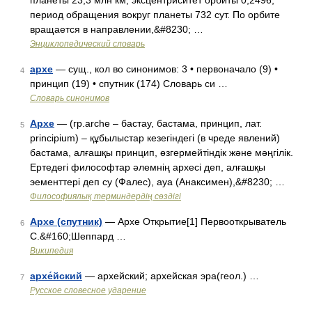
планеты 23,3 млн км, эксцентриситет орбиты 0,2496,
период обращения вокруг планеты 732 сут. По орбите
вращается в направлении,&#8230; …
Энциклопедический словарь
архе
— сущ., кол во синонимов: 3 • первоначало (9) •
4
принцип (19) • спутник (174) Словарь си …
Словарь синонимов
Архе
— (гр.arche – бастау, бастама, принцип, лат.
5
principium) – құбылыстар кезегіндегі (в чреде явлений)
бастама, алғашқы принцип, өзгермейтіндік және мәңгілік.
Ертедегі философтар әлемнің архесі деп, алғашқы
эементтері деп су (Фалес), ауа (Анаксимен),&#8230; …
Философиялық терминдердің сөздігі
Архе (спутник)
— Архе Открытие[1] Первооткрыватель
6
С.&#160;Шеппард …
Википедия
архе́йский
— архейский; архейская эра(геол.) …
7
Русское словесное ударение